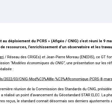
au déploiement du PCRS » (Afigéo / CNIG) s’est réuni le 9 ma
 de ressources, l’enrichissement d’un observatoire et les trava
eri
/ Réseau des CRIGEs) et Jean-Pierre Moreau (ENEDIS), ce GT fonct
mission
“Modèles économiques du CNIG”
, une présentation sur les r
réalisée :
ploads/2022/03/CNIG-Mod%C3%A8le-%C3%A9conomique-PCRS-8-mars
la première réunion de la Commission des Standards du CNIG, présidé
o) a réalisé un point d’avancement du Géostandard STAR ELEC. La p
 reçus, le standard connait désormais ses derniers ajustements avant