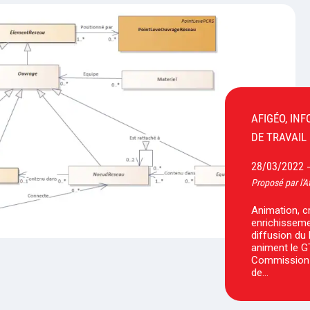
AFIGÉO, IN
DE TRAVAIL
28/03/2022
Proposé par l'A
Animation, c
enrichisseme
diffusion du
animent le G
Commission 
de…