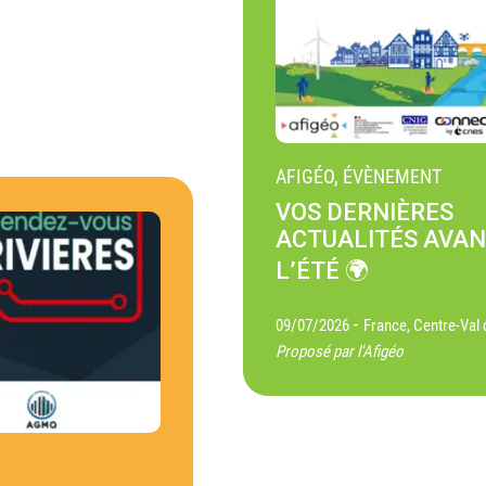
AFIGÉO, ÉVÈNEMENT
VOS DERNIÈRES
ACTUALITÉS AVA
L’ÉTÉ 🌍
-
09/07/2026
France, Centre-Val 
Proposé par l'Afigéo