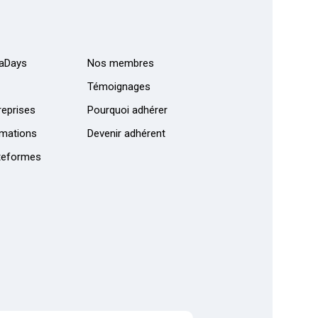
aDays
Nos membres
Témoignages
eprises
Pourquoi adhérer
mations
Devenir adhérent
teformes