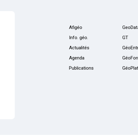
Afigéo
GeoDat
Info. géo.
GT
Actualités
GéoEntr
Agenda
GéoFor
Publications
GéoPla