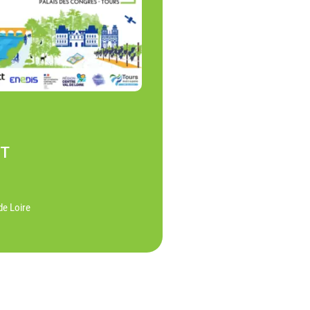
NT
de Loire