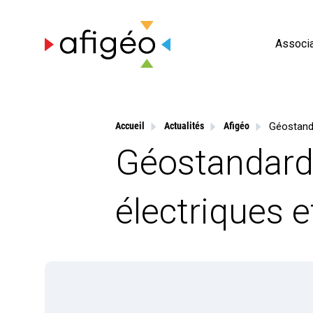
Skip
to
content
Associa
Accueil
Actualités
Afigéo
Géostandards
électriques 