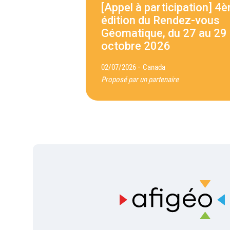
[Appel à participation] 4
édition du Rendez-vous
Géomatique, du 27 au 29
octobre 2026
-
02/07/2026
Canada
Proposé par un partenaire