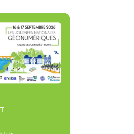
NT
de Loire