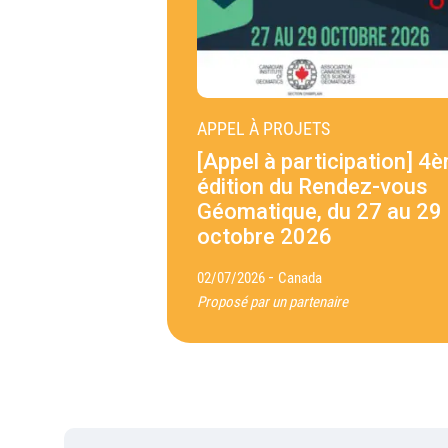
APPEL À PROJETS
[Appel à participation] 4
édition du Rendez-vous
Géomatique, du 27 au 29
octobre 2026
-
02/07/2026
Canada
Proposé par un partenaire