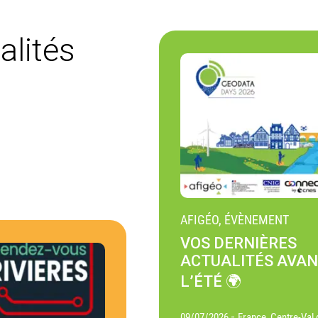
alités
AFIGÉO, ÉVÈNEMENT
VOS DERNIÈRES
ACTUALITÉS AVA
L’ÉTÉ 🌍
-
09/07/2026
France, Centre-Val 