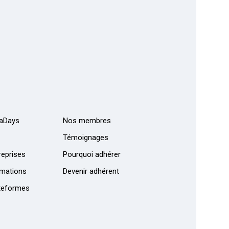
aDays
Nos membres
Témoignages
eprises
Pourquoi adhérer
mations
Devenir adhérent
teformes