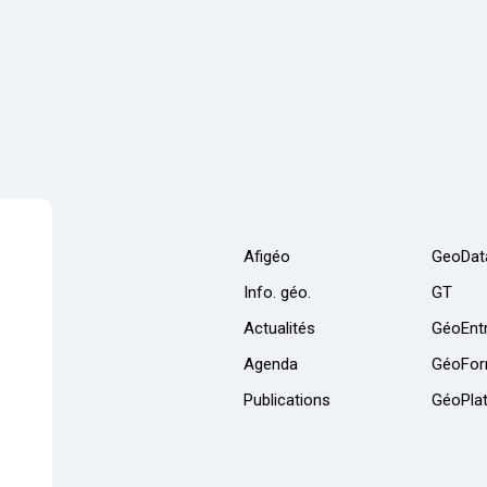
Afigéo
GeoDat
Info. géo.
GT
Actualités
GéoEntr
Agenda
GéoFor
Publications
GéoPla