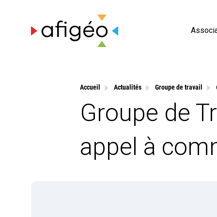
Skip
to
content
Associa
Accueil
Actualités
Groupe de travail
Groupe de T
appel à com