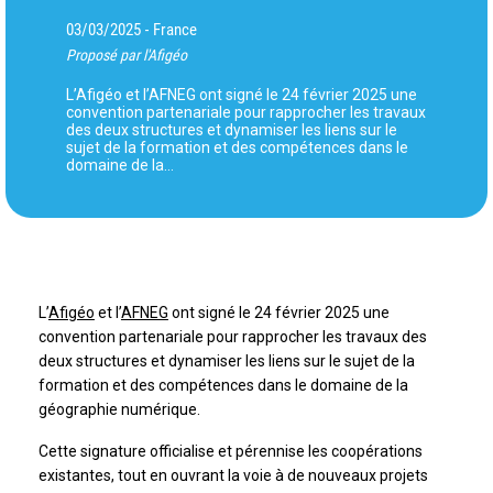
03/03/2025
France
-
Proposé par l'Afigéo
L’Afigéo et l’AFNEG ont signé le 24 février 2025 une
convention partenariale pour rapprocher les travaux
des deux structures et dynamiser les liens sur le
sujet de la formation et des compétences dans le
domaine de la…
L’
Afigéo
et l’
AFNEG
ont signé le 24 février 2025 une
convention partenariale pour rapprocher les travaux des
deux structures et dynamiser les liens sur le sujet de la
formation et des compétences dans le domaine de la
géographie numérique.
Cette signature officialise et pérennise les coopérations
existantes, tout en ouvrant la voie à de nouveaux projets