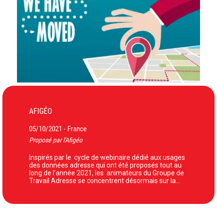
AFIGÉO
05/10/2021
France
-
Proposé par l'Afigéo
Inspirés par le cycle de webinaire dédié aux usages
des données adresse qui ont été proposés tout au
long de l’année 2021, les animateurs du Groupe de
Travail Adresse se concentrent désormais sur la…