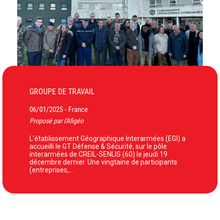
GROUPE DE TRAVAIL
06/01/2025
France
-
Proposé par l'Afigéo
L’établissement Géographique Interarmées (EGI) a
accueilli le GT Défense & Sécurité, sur le pôle
interarmées de CREIL-SENLIS (60) le jeudi 19
décembre dernier. Une vingtaine de participants
(entreprises,…