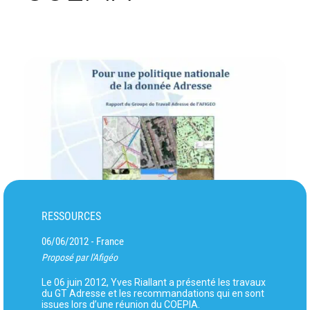
RESSOURCES
06/06/2012
France
-
Proposé par l'Afigéo
Le 06 juin 2012, Yves Riallant a présenté les travaux
du GT Adresse et les recommandations qui en sont
issues lors d’une réunion du COEPIA.