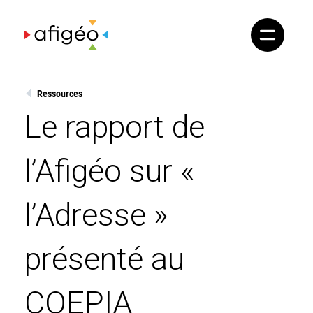
Skip
to
content
Ressources
Le rapport de
l’Afigéo sur «
l’Adresse »
présenté au
COEPIA