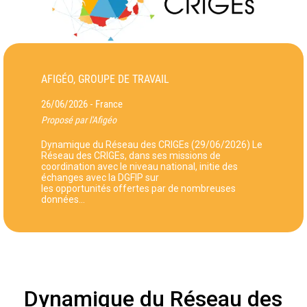
AFIGÉO, GROUPE DE TRAVAIL
26/06/2026
France
-
Proposé par l'Afigéo
Dynamique du Réseau des CRIGEs (29/06/2026) Le
Réseau des CRIGEs, dans ses missions de
coordination avec le niveau national, initie des
échanges avec la DGFIP sur
les opportunités offertes par de nombreuses
données…
Dynamique du Réseau des