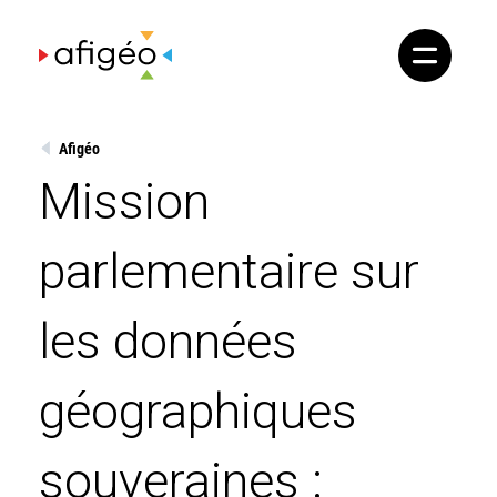
Skip
to
content
Afigéo
Mission
parlementaire sur
les données
géographiques
souveraines :