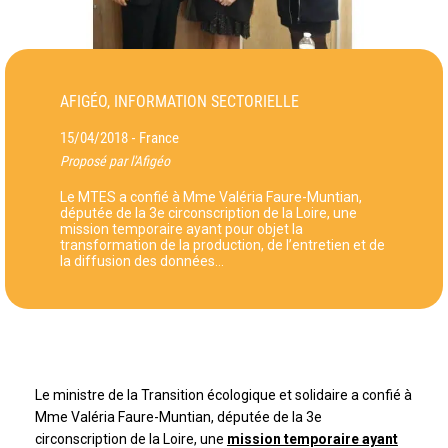
AFIGÉO, INFORMATION SECTORIELLE
15/04/2018
France
-
Proposé par l'Afigéo
Le MTES a confié à Mme Valéria Faure-Muntian,
députée de la 3e circonscription de la Loire, une
mission temporaire ayant pour objet la
transformation de la production, de l’entretien et de
la diffusion des données…
Le ministre de la Transition écologique et solidaire a confié à
Mme Valéria Faure-Muntian, députée de la 3e
circonscription de la Loire, une
mission temporaire ayant