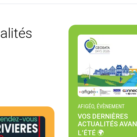
alités
AFIGÉO, ÉVÈNEMENT
VOS DERNIÈRES
ACTUALITÉS AVA
L’ÉTÉ 🌍