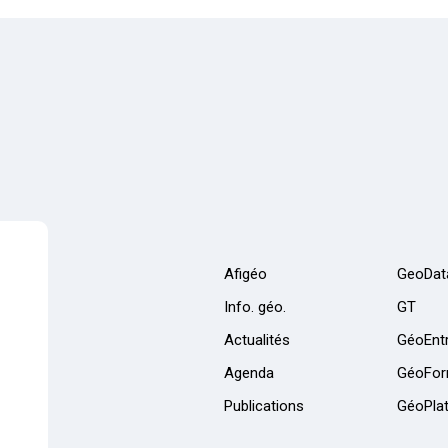
Afigéo
GeoDat
Info. géo.
GT
Actualités
GéoEntr
Agenda
GéoFor
Publications
GéoPla