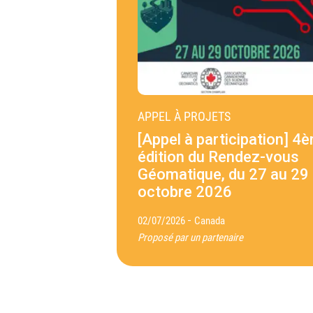
APPEL À PROJETS
[Appel à participation] 4
édition du Rendez-vous
Géomatique, du 27 au 29
octobre 2026
-
02/07/2026
Canada
Proposé par un partenaire