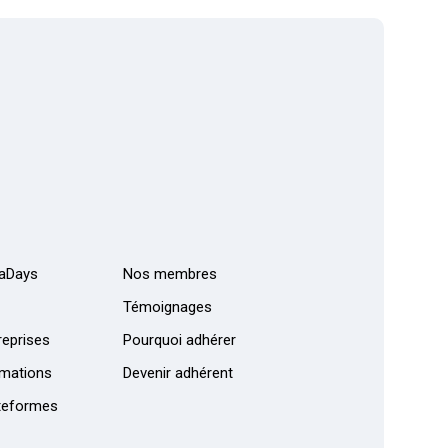
aDays
Nos membres
Témoignages
eprises
Pourquoi adhérer
mations
Devenir adhérent
teformes