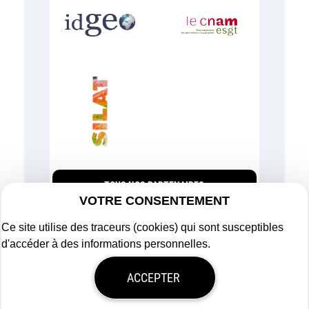
TOUS NOS PARTENAIRES
VOTRE CONSENTEMENT
Ce site utilise des traceurs (cookies) qui sont susceptibles
d'accéder à des informations personnelles.
Plan du site
ACCEPTER
Mentions légales
Politique de confidentialité
Mon consentement