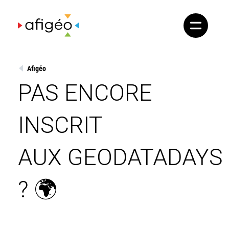
Skip
to
content
Afigéo
PAS ENCORE
INSCRIT
AUX GEODATADAYS
? 🌍