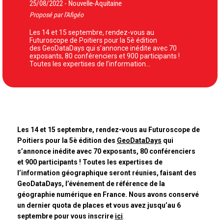
25/08/2022
Nouvelle-Aquitaine
-
Proposé par l'Afigéo
Les 14 et 15 septembre, rendez-vous au
Futuroscope de Poitiers pour la 5è édition
des GeoDataDays qui s’annonce inédite avec 70
exposants, 80 conférenciers et 900 participants !
Toutes les expertises de l’information…
Les 14 et 15 septembre, rendez-vous au Futuroscope de
Poitiers pour la 5è édition des
GeoDataDays
qui
s’annonce inédite avec 70 exposants, 80 conférenciers
et 900 participants ! Toutes les expertises de
l’information géographique seront réunies, faisant des
GeoDataDays, l’événement de référence de la
géographie numérique en France. Nous avons conservé
un dernier quota de places et vous avez jusqu’au 6
septembre pour vous inscrire
ici
.