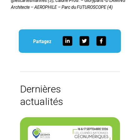
@lescartesmarines (3), Calune Prod. – Gloryparis -D LAMING
Architecte – AEROPHILE – Parc du FUTUROSCOPE (4)
Partagez
Dernières
actualités