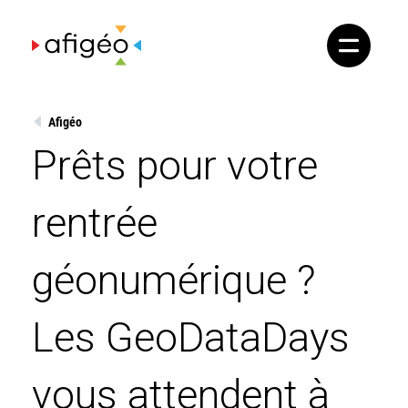
Skip
to
content
Afigéo
Prêts pour votre
rentrée
géonumérique ?
Les GeoDataDays
vous attendent à