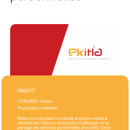
ENQUÊTE
17/06/2025
France
-
Proposé par un adhérent
Ekitia a mis en place une étude anonyme visant à
identifier les freins et leviers liés à l’utilisation et au
partage des données personnelles (hors RH). Cette