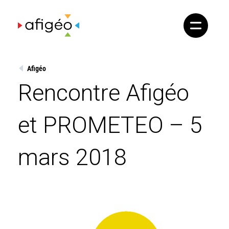
Skip
to
content
Afigéo
Rencontre Afigéo
et PROMETEO – 5
mars 2018