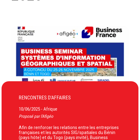
RENCONTRES D'AFFAIRES
10/06/2025
Afrique
-
Proposé par l'Afigéo
Afin de renforcer les relations entre les entreprises
françaises et les autorités SIG/spatiales du Bénin
(pays hôte) et du Togo (pays invité), Business