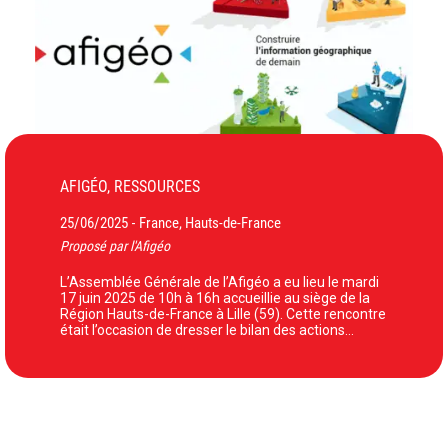
AFIGÉO, RESSOURCES
25/06/2025
France, Hauts-de-France
-
Proposé par l'Afigéo
L’Assemblée Générale de l’Afigéo a eu lieu le mardi
17 juin 2025 de 10h à 16h accueillie au siège de la
Région Hauts-de-France à Lille (59). Cette rencontre
était l’occasion de dresser le bilan des actions…