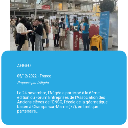
AFIGÉO
05/12/2022
France
-
Proposé par l'Afigéo
Le 24 novembre, l’Afigéo a participé à la 6ème
édition du Forum Entreprises de l’Association des
Anciens élèves de l’ENSG, l’école de la géomatique
basée à Champs-sur-Marne (77), en tant que
partenaire…