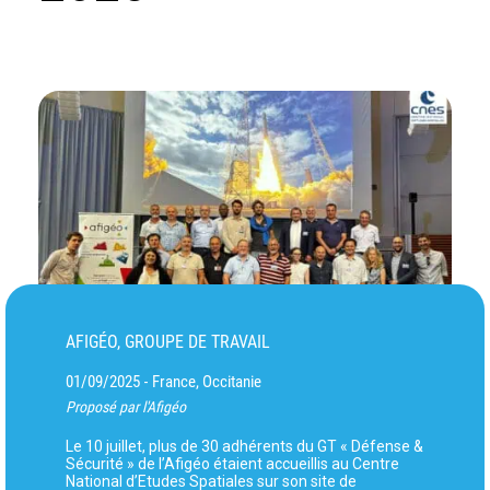
AFIGÉO, GROUPE DE TRAVAIL
01/09/2025
France, Occitanie
-
Proposé par l'Afigéo
Le 10 juillet, plus de 30 adhérents du GT « Défense &
Sécurité » de l’Afigéo étaient accueillis au Centre
National d’Etudes Spatiales sur son site de