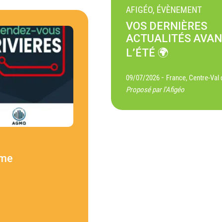
AFIGÉO, ÉVÈNEMENT
VOS DERNIÈRES
ACTUALITÉS AVA
L’ÉTÉ 🌍
-
09/07/2026
France, Centre-Val 
Proposé par l'Afigéo
ème