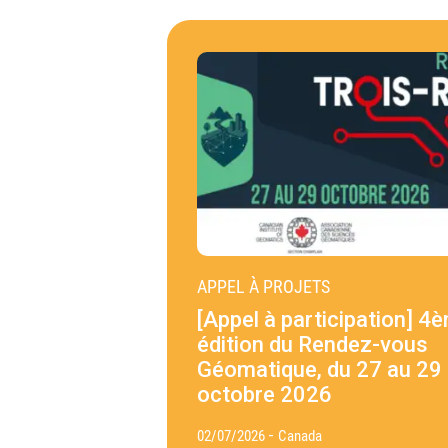
APPEL À PROJETS
[Appel à participation] 4
édition du Rendez-vous
Géomatique, du 27 au 29
octobre 2026
-
02/07/2026
Canada