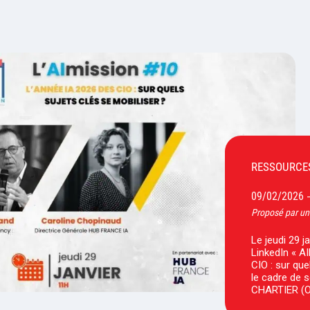
RESSOURCE
09/02/2026
Proposé par un
Le jeudi 29 j
LinkedIn « A
CIO : sur que
le cadre de 
CHARTIER (O