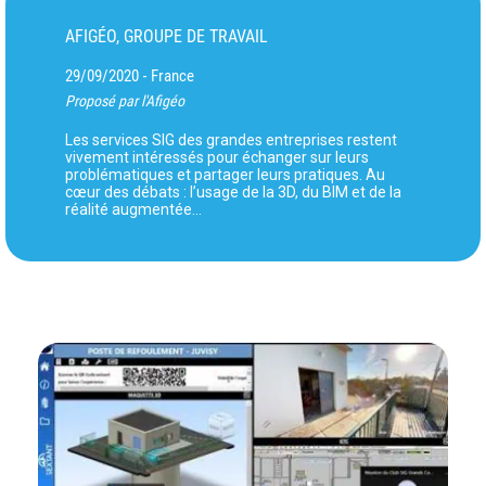
AFIGÉO, GROUPE DE TRAVAIL
29/09/2020
France
-
Proposé par l'Afigéo
Les services SIG des grandes entreprises restent
vivement intéressés pour échanger sur leurs
problématiques et partager leurs pratiques. Au
cœur des débats : l’usage de la 3D, du BIM et de la
réalité augmentée…