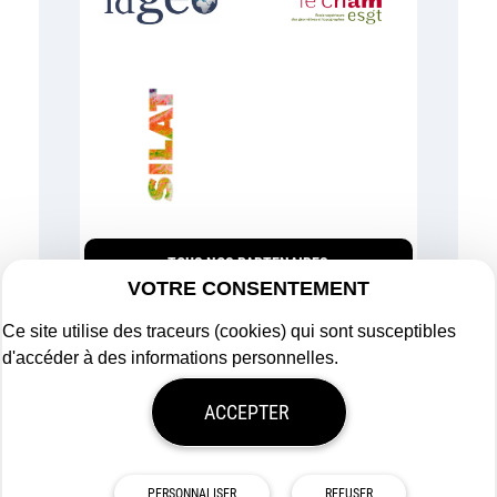
TOUS NOS PARTENAIRES
VOTRE CONSENTEMENT
Ce site utilise des traceurs (cookies) qui sont susceptibles
d'accéder à des informations personnelles.
Plan du site
ACCEPTER
Mentions légales
Politique de confidentialité
Mon consentement
Tous droits réservés
Afigéo
PERSONNALISER
REFUSER