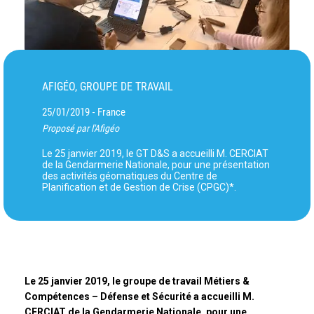
AFIGÉO, GROUPE DE TRAVAIL
25/01/2019
France
-
Proposé par l'Afigéo
Le 25 janvier 2019, le GT D&S a accueilli M. CERCIAT
de la Gendarmerie Nationale, pour une présentation
des activités géomatiques du Centre de
Planification et de Gestion de Crise (CPGC)*.
Le 25 janvier 2019, le groupe de travail Métiers &
Compétences – Défense et Sécurité a accueilli M.
CERCIAT de la Gendarmerie Nationale, pour une