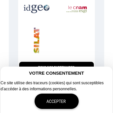
TOUS NOS PARTENAIRES
VOTRE CONSENTEMENT
Ce site utilise des traceurs (cookies) qui sont susceptibles
d'accéder à des informations personnelles.
Plan du site
ACCEPTER
Mentions légales
Politique de confidentialité
Mon consentement