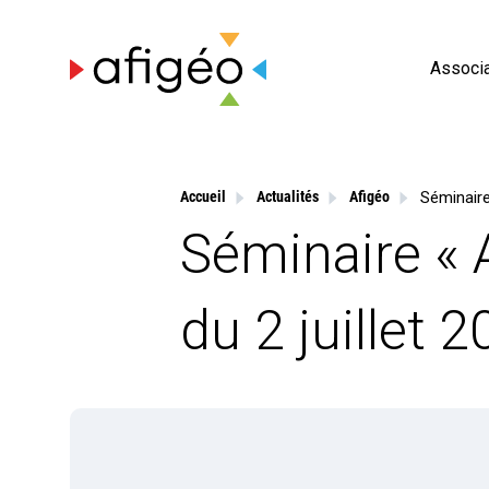
Skip
to
content
Associa
Accueil
Actualités
Afigéo
Séminaire « 
du 2 juillet 