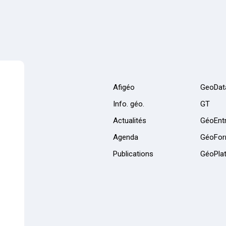
Afigéo
GeoDat
Info. géo.
GT
Actualités
GéoEntr
Agenda
GéoFor
Publications
GéoPla