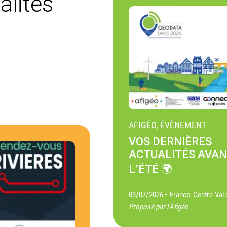
alités
AFIGÉO, ÉVÈNEMENT
VOS DERNIÈRES
ACTUALITÉS AVA
L’ÉTÉ 🌍
-
09/07/2026
France, Centre-Val 
Proposé par l'Afigéo