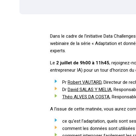
Dans le cadre de l’initiative Data Challeng
webinaire de la série « Adaptation et donné
experts.
Le
2 juillet de 9h00 à 11h45
, rejoignez-
entrepreneur IA) pour un tour d’horizon du d
Pr
Robert VAUTARD
, Directeur de re
Dr
David SALAS Y MELIA
, Responsab
Théo ALVES DA COSTA
, Responsabl
A l’issue de cette matinée, vous aurez comp
ce qu’est l’adaptation, quels sont ses
comment les données sont utilisées p
comment interroger facilement les rap