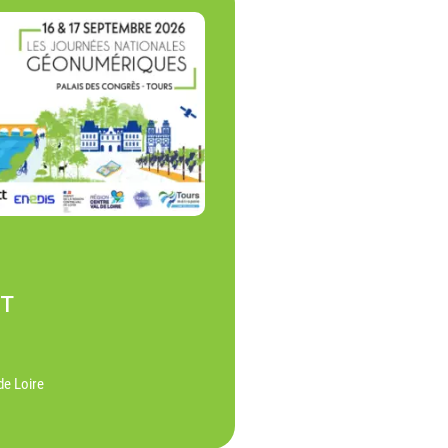
NT
de Loire