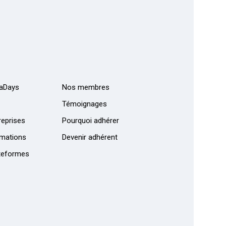
aDays
Nos membres
Témoignages
eprises
Pourquoi adhérer
mations
Devenir adhérent
teformes