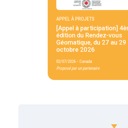
APPEL À PROJETS
[Appel à participation] 4
édition du Rendez-vous
Géomatique, du 27 au 29
octobre 2026
-
02/07/2026
Canada
Proposé par un partenaire