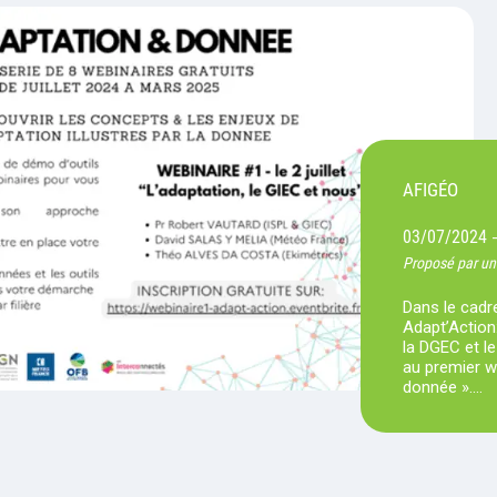
AFIGÉO
03/07/2024
Proposé par un
Dans le cadre
Adapt’Action:
la DGEC et l
au premier we
donnée ».…