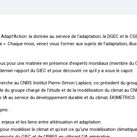
es Adapt’Action: la donnée au service de l’adaptation, la DGEC et le C
e ». Chaque mois, venez vous former aux sujets de l’adaptation, illus
nous pour une matinée en présence d’experts mondiaux (membre du G
ernier rapport du GIEC et pour découvrir ce qu’il y a sous le capot:
cherche au CNRS Institut Pierre-Simon Laplace, co-président du grou
le du groupe chargé de l’étude et de la modélisation du climat au
e IA au service du développement durable et du climat, EKIMETRICS.
ris :
 enjeux et les liens entre atténuation et adaptation
our modéliser le climat et qu’est-ce qu’une modélisation climatiqu
ports du GIEC et de l’IPBES en utilisant l’IA générative