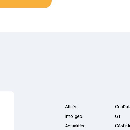
Afigéo
GeoDat
Info. géo.
GT
Actualités
GéoEntr