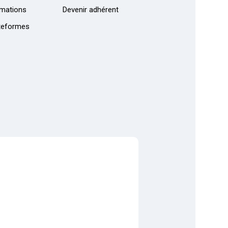
mations
Devenir adhérent
teformes