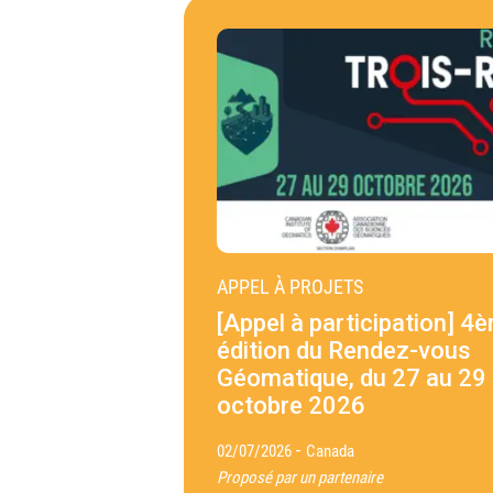
APPEL À PROJETS
[Appel à participation] 4
édition du Rendez-vous
Géomatique, du 27 au 29
octobre 2026
-
02/07/2026
Canada
Proposé par un partenaire