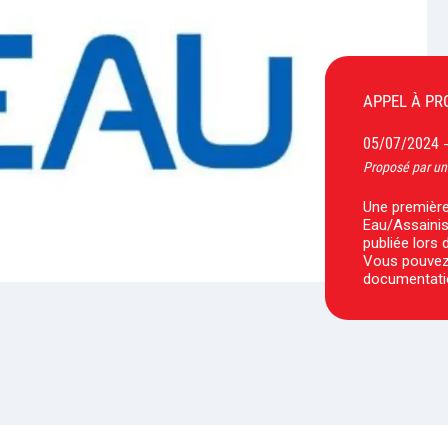
APPEL À PR
05/07/2024
Proposé par un
Une première
Eau/Assainis
publiée lors
Vous pouvez 
documentati