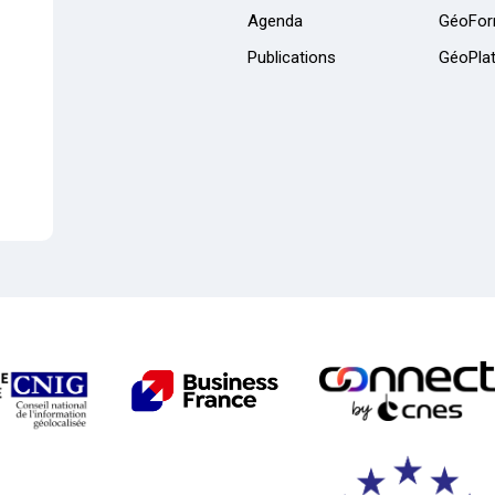
Agenda
GéoFor
Publications
GéoPla