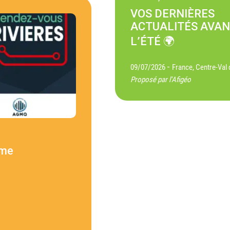
VOS DERNIÈRES
ACTUALITÉS AVA
L’ÉTÉ 🌍
-
09/07/2026
France, Centre-Val 
Proposé par l'Afigéo
ème