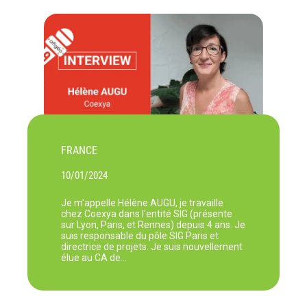
FRANCE
10/01/2024
Je m'appelle Hélène AUGU, je travaille
chez Coexya dans l'entité SIG (présente
sur Lyon, Paris, et Rennes) depuis 4 ans. Je
suis responsable du pôle SIG Paris et
directrice de projets. Je suis nouvellement
élue au CA de…