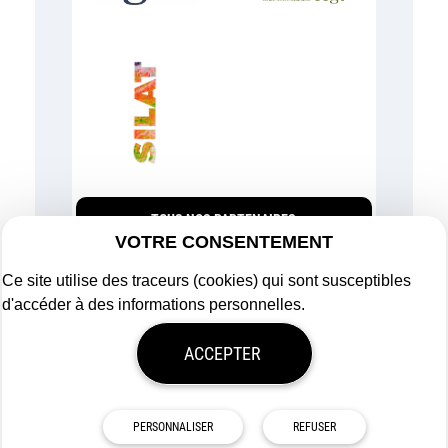
TOUS NOS PARTENAIRES
VOTRE CONSENTEMENT
Ce site utilise des traceurs (cookies) qui sont susceptibles
d'accéder à des informations personnelles.
Plan du site
ACCEPTER
Mentions légales
Politique de confidentialité
Mon consentement
Tous droits réservés
Afigéo
PERSONNALISER
REFUSER