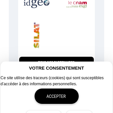
TOUS NOS PARTENAIRES
VOTRE CONSENTEMENT
Ce site utilise des traceurs (cookies) qui sont susceptibles
d'accéder à des informations personnelles.
Plan du site
ACCEPTER
Mentions légales
Politique de confidentialité
Mon consentement
Tous droits réservés
Afigéo