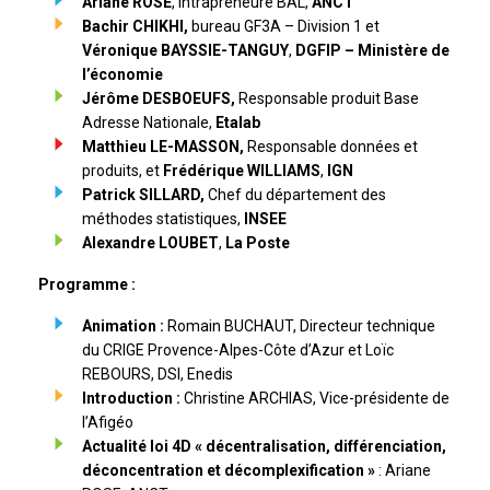
Ariane ROSE
, Intrapreneure BAL,
ANCT
Bachir CHIKHI,
bureau GF3A – Division 1 et
Véronique BAYSSIE-TANGUY
,
DGFIP – Ministère de
l’économie
Jérôme DESBOEUFS,
Responsable produit Base
Adresse Nationale,
Etalab
Matthieu LE-MASSON,
Responsable données et
produits, et
Frédérique WILLIAMS
,
IGN
Patrick SILLARD,
Chef du département des
méthodes statistiques,
INSEE
Alexandre LOUBET
,
La
Poste
Programme :
Animation :
Romain BUCHAUT, Directeur technique
du CRIGE Provence-Alpes-Côte d’Azur et Loïc
REBOURS, DSI, Enedis
Introduction :
Christine ARCHIAS, Vice-présidente de
l’Afigéo
Actualité loi 4D
« décentralisation, différenciation,
déconcentration et décomplexification »
: Ariane