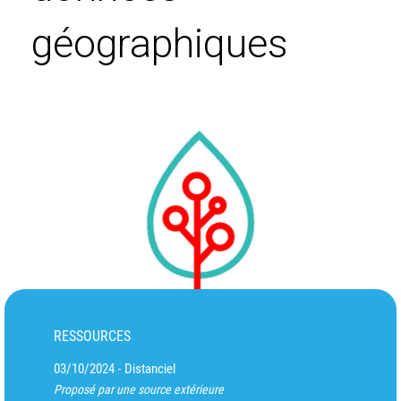
géographiques
RESSOURCES
03/10/2024
Distanciel
-
Proposé par une source extérieure