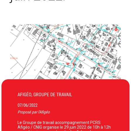
AFIGÉO, GROUPE DE TRAVAIL
07/06/2022
Proposé par l'Afigéo
Le Groupe de travail accompagnement PCRS
Afigéo / CNIG organise le 29 juin 2022 de 10h à 12h