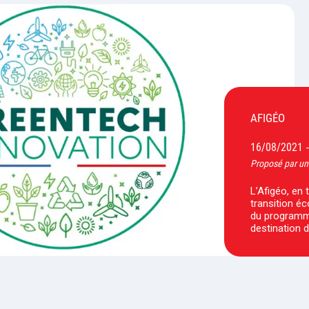
AFIGÉO
16/08/2021
Proposé par un
L’Afigéo, en 
transition éco
du programm
destination 