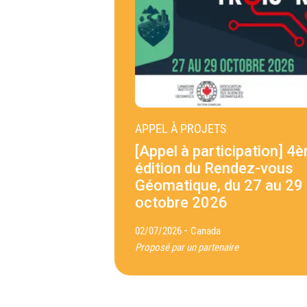
APPEL À PROJETS
[Appel à participation] 4
édition du Rendez-vous
Géomatique, du 27 au 29
octobre 2026
-
02/07/2026
Canada
Proposé par un partenaire