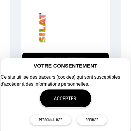
TOUS NOS PARTENAIRES
VOTRE CONSENTEMENT
Ce site utilise des traceurs (cookies) qui sont susceptibles
d'accéder à des informations personnelles.
Plan du site
ACCEPTER
Mentions légales
Politique de confidentialité
Mon consentement
Tous droits réservés
Afigéo
PERSONNALISER
REFUSER