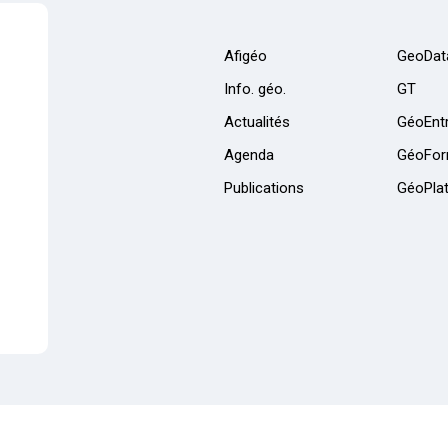
Afigéo
GeoDat
Info. géo.
GT
Actualités
GéoEntr
Agenda
GéoFor
Publications
GéoPla