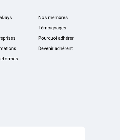
aDays
Nos membres
Témoignages
eprises
Pourquoi adhérer
mations
Devenir adhérent
teformes