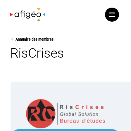
Skip
to
content
Annuaire des membres
RisCrises