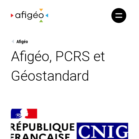
Skip
to
content
Afigéo
Afigéo, PCRS et
Géostandard