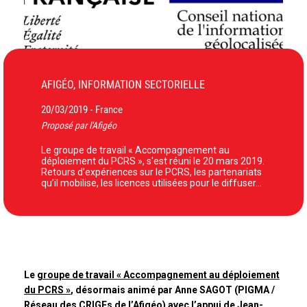
AFIGÉO, INFORMATION SECTORIELLE
20/03/2019
France
-
Proposé par l'Afigéo
Le groupe de travail « Accompagnement au
déploiement du PCRS », s'est réuni le 20 mars 2019.
Retours d’expériences sur le PCRS, les partenariats
qu’il mobilise, les licences utilisées pour le diffuser…
Le
groupe de travail « Accompagnement au déploiement
du PCRS »
, désormais animé par Anne SAGOT (PIGMA /
Réseau des CRIGEs de l’Afigéo) avec l’appui de Jean-