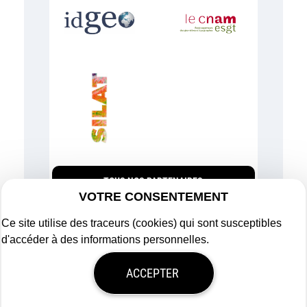
TOUS NOS PARTENAIRES
VOTRE CONSENTEMENT
Ce site utilise des traceurs (cookies) qui sont susceptibles
d'accéder à des informations personnelles.
Plan du site
ACCEPTER
Mentions légales
Politique de confidentialité
Mon consentement