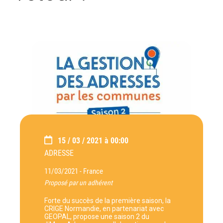
15 / 03 / 2021 à 00:00
ADRESSE
11/03/2021 -
France
Proposé par un adhérent
Forte du succès de la première saison, la
CRIGE Normandie, en partenariat avec
GEOPAL, propose une saison 2 du