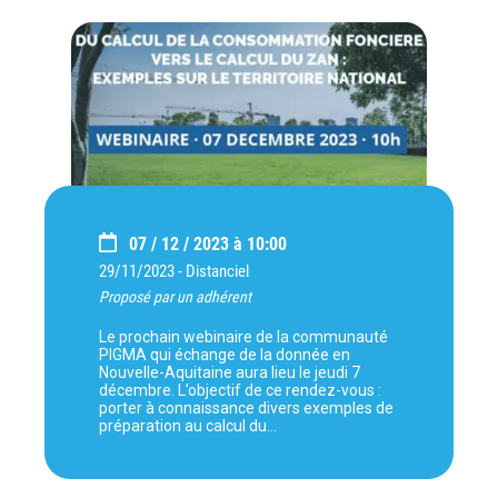
07 / 12 / 2023 à 10:00
29/11/2023 -
Distanciel
Proposé par un adhérent
Le prochain webinaire de la communauté
PIGMA qui échange de la donnée en
Nouvelle-Aquitaine aura lieu le jeudi 7
décembre. L’objectif de ce rendez-vous :
porter à connaissance divers exemples de
préparation au calcul du…