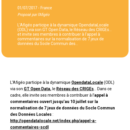
01/07/2017
France
-
Proposé par l'Afigéo
L'Afigéo participe à la dynamique OpendataLocale
(ODL) via son GT Open Data, le Réseau des CRIGEs...
et invite ses membres à contribuer à l'appel à
commentaires sur la normalisation de 7 jeux de
données du Socle Commun des…
L’Afigéo participe à la dynamique
OpendataLocale
(ODL)
via son
GT Open Data,
le
Réseau des CRIGEs
… Dans ce
cadre, elle invite ses membres à contribuer à l’
appel à
commentaires ouvert jusqu’au 10 juillet sur la
normalisation de 7 jeux de données du Socle Commun
des Données Locales
:
http://opendatalocale.net/index.php/appel-a-
commentaires-scdl