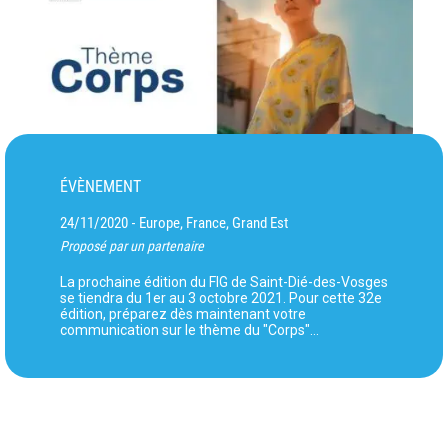
ÉVÈNEMENT
24/11/2020
Europe, France, Grand Est
-
Proposé par un partenaire
La prochaine édition du FIG de Saint-Dié-des-Vosges
se tiendra du 1er au 3 octobre 2021. Pour cette 32e
édition, préparez dès maintenant votre
communication sur le thème du "Corps"...