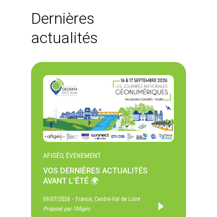
Dernières
actualités
AFIGÉO, ÉVÈNEMENT
VOS DERNIÈRES ACTUALITÉS
AVANT L’ÉTÉ 🌍
-
09/07/2026
France, Centre-Val de Loire
Proposé par l'Afigéo