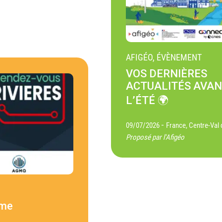
AFIGÉO, ÉVÈNEMENT
VOS DERNIÈRES
ACTUALITÉS AVA
L’ÉTÉ 🌍
-
09/07/2026
France, Centre-Val 
Proposé par l'Afigéo
ème