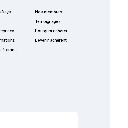
aDays
Nos membres
Témoignages
eprises
Pourquoi adhérer
mations
Devenir adhérent
teformes