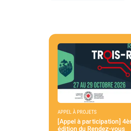
APPEL À PROJETS
[Appel à participation] 4
édition du Rendez-vous