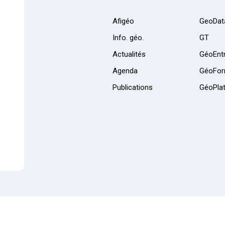
Afigéo
GeoDat
Info. géo.
GT
Actualités
GéoEntr
Agenda
GéoFor
Publications
GéoPla