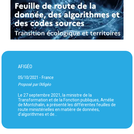
AFIGÉO
05/10/2021
France
-
Proposé par l'Afigéo
Le 27 septembre 2021, la ministre de la
Transformation et de la Fonction publiques, Amélie
de Montchalin, a présenté les différentes feuilles de
route ministérielles en matière de données,
d’algorithmes et de…