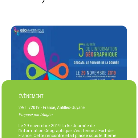
ÉVÈNEMENT
29/11/2019
France, Antilles-Guyane
-
Proposé par l'Afigéo
Le 29 novembre 2019, la 5e Journée de
l’Information Géographique s'est tenue à Fort-de-
France. Cette rencontre était placée sous le thème