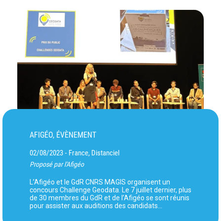
AFIGÉO, ÉVÈNEMENT
02/08/2023
France, Distanciel
-
Proposé par l'Afigéo
L’Afigéo et le GdR CNRS MAGIS organisent un
concours Challenge Geodata. Le 7 juillet dernier, plus
de 30 membres du GdR et de l’Afigéo se sont réunis
pour assister aux auditions des candidats…