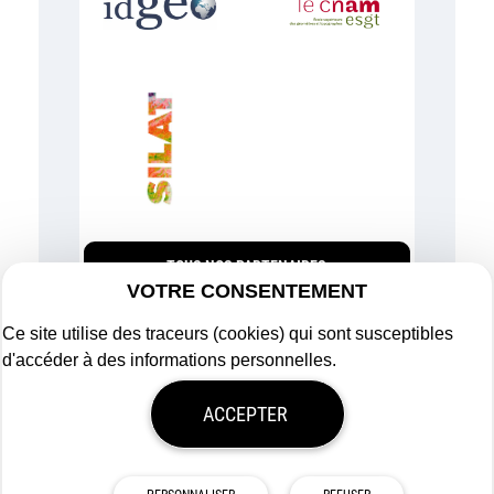
TOUS NOS PARTENAIRES
VOTRE CONSENTEMENT
Ce site utilise des traceurs (cookies) qui sont susceptibles
d'accéder à des informations personnelles.
Plan du site
ACCEPTER
Mentions légales
Politique de confidentialité
Mon consentement
Tous droits réservés
Afigéo