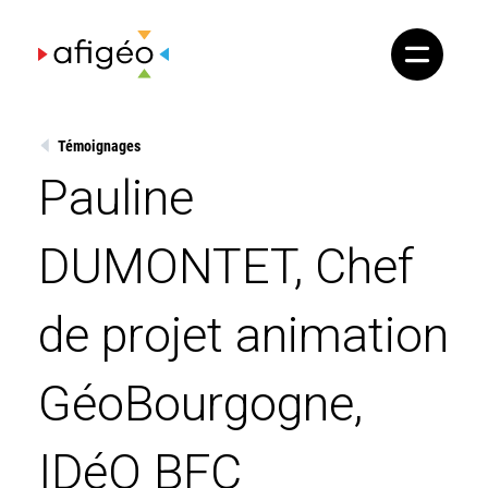
Skip
to
content
Témoignages
Pauline
DUMONTET, Chef
de projet animation
GéoBourgogne,
IDéO BFC