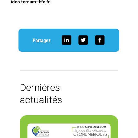
i
d
e
o
.
t
e
r
n
u
m
–
b
f
c
.
f
r
Partagez
Dernières
actualités