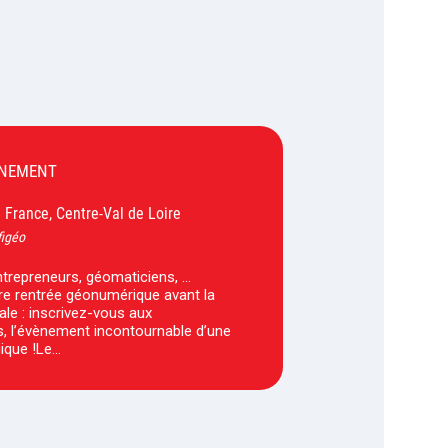
ÈNEMENT
France, Centre-Val de Loire
-
figéo
ntrepreneurs, géomaticiens, …
re rentrée géonumérique avant la
ale : inscrivez-vous aux
 l’évènement incontournable d’une
gique !­Le…