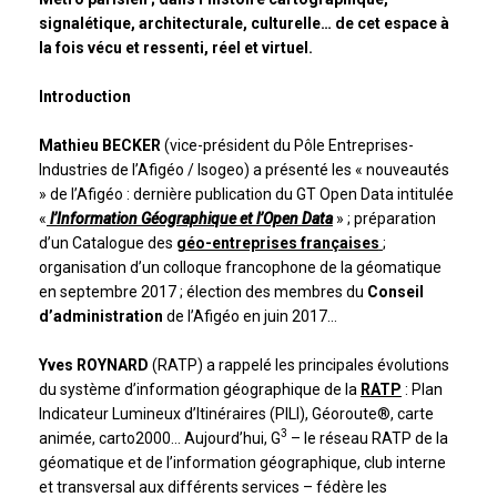
signalétique, architecturale, culturelle… de cet espace à
la fois vécu et ressenti, réel et virtuel.
Introduction
Mathieu BECKER
(vice-président du Pôle Entreprises-
Industries de l’Afigéo / Isogeo) a présenté les « nouveautés
» de l’Afigéo : dernière publication du GT Open Data intitulée
«
l’Information Géographique et l’Open Data
» ; préparation
d’un Catalogue des
géo-entreprises françaises
;
organisation d’un colloque francophone de la géomatique
en septembre 2017 ; élection des membres du
Conseil
d’administration
de l’Afigéo en juin 2017…
Yves ROYNARD
(RATP) a rappelé les principales évolutions
du système d’information géographique de la
RATP
: Plan
Indicateur Lumineux d’Itinéraires (PILI), Géoroute®, carte
3
animée, carto2000… Aujourd’hui, G
– le réseau RATP de la
géomatique et de l’information géographique, club interne
et transversal aux différents services – fédère les