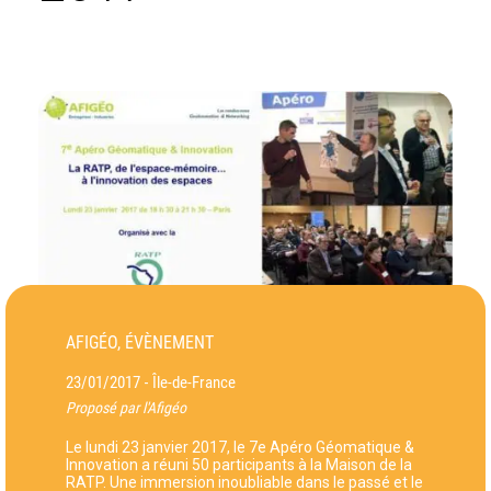
AFIGÉO, ÉVÈNEMENT
23/01/2017
Île-de-France
-
Proposé par l'Afigéo
Le lundi 23 janvier 2017, le 7e Apéro Géomatique &
Innovation a réuni 50 participants à la Maison de la
RATP. Une immersion inoubliable dans le passé et le