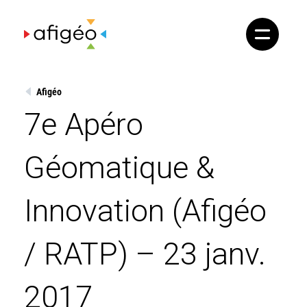
Skip
to
content
Afigéo
7e Apéro
Géomatique &
Innovation (Afigéo
/ RATP) – 23 janv.
2017