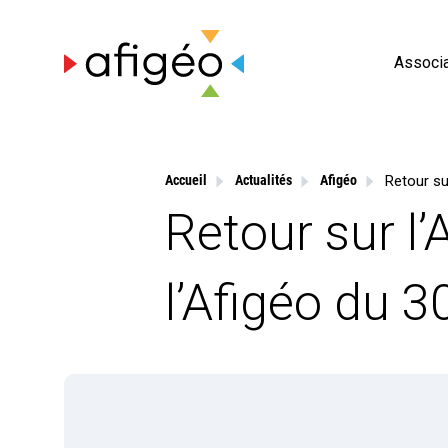
Skip
to
content
Associa
Accueil
Actualités
Afigéo
Retour sur l
l’Afigéo du 3