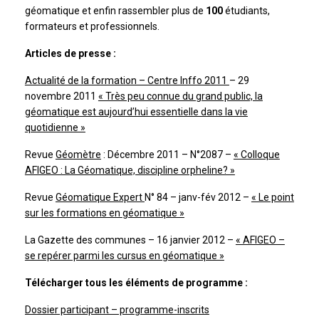
géomatique et enfin rassembler plus de
100
étudiants,
formateurs et professionnels.
Articles de presse :
Actualité de la formation – Centre Inffo 2011
– 29
novembre 2011
« Très peu connue du grand public, la
géomatique est aujourd’hui essentielle dans la vie
quotidienne »
Revue
Géomètre
: Décembre 2011 – N°2087 –
« Colloque
AFIGEO : La Géomatique, discipline orpheline? »
Revue
Géomatique Expert
N° 84 – janv-fév 2012 –
« Le point
sur les formations en géomatique »
La Gazette des communes – 16 janvier 2012 –
« AFIGEO –
se repérer parmi les cursus en géomatique »
Télécharger tous les éléments de programme :
Dossier participant – programme-inscrits