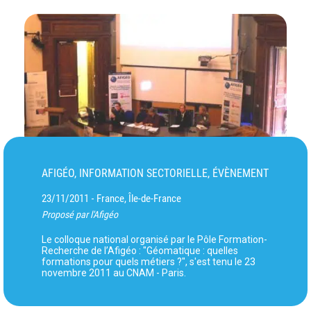
AFIGÉO, INFORMATION SECTORIELLE, ÉVÈNEMENT
23/11/2011
France, Île-de-France
-
Proposé par l'Afigéo
Le colloque national organisé par le Pôle Formation-
Recherche de l’Afigéo : "Géomatique : quelles
formations pour quels métiers ?", s'est tenu le 23
novembre 2011 au CNAM - Paris.