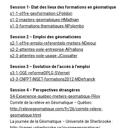
Session 1- Etat des lieux des formations en géomatique
s1-1-offre-geoformation-LPolidori
s1-2-masters-geomatiques-HMathian
s1-3-formations thematiques-NPolombo
Session 2 – Emploi des géomaticiens
s2-1-offre-emploi-referentiels-metiers-NDejour
s2-2-attentes-pole-entreprise-APrallong
s2-3-attentes-pole-usage-JCossalter
Session 3 – Evolution de l’accès à l’emploi
s3-1-OGE-reformeDPLG-SVernet
s3-3-CNFPT-INSET-formations2012-MDefranck
Session 4 – Perspectives étrangères
S4-Experience-quebec-metiers-geomatique-FRoy
Comité de la relève en Géomatique – Québec :
http://relevegeomatique.com/fr/26/comite-releve-
geomatique.html
La journée de la Géomatique – Université de Sherbrooke :
http://pages.usherbrooke.ca/journeegeomatique/