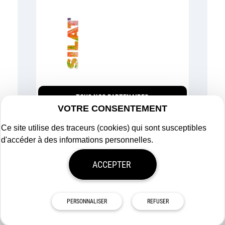
TOUS NOS PARTENAIRES
VOTRE CONSENTEMENT
Ce site utilise des traceurs (cookies) qui sont susceptibles
d'accéder à des informations personnelles.
Plan du site
ACCEPTER
Mentions légales
Politique de confidentialité
Mon consentement
Tous droits réservés
Afigéo
PERSONNALISER
REFUSER